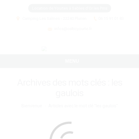
Location de Yourtes à Sables d'Or les Pins
Camping Les Salines - 22240 Plurien
06 15 91 01 83
infos@celticyourte.fr
MENU
Archives des mots clés :
les
gaulois
Vous êtes ici :
Bienvenue
Articles avec le mot clé "les gaulois"