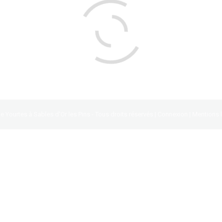
du développement durable breton dans les yourtes, 
cologique aux Sables d’or, dans les yourtes
ommentaire
News
Par :
Lydie Guégan
 Yourtes à Sables d'Or les Pins - Tous droits réservés |
Connexion
|
Mentions 