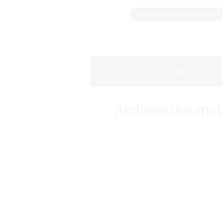
Location de Yourtes à Sables 
Accueil
Loca
Archives des mots
Un rallye pour le t
Une journée entreprise sous 
18 novembre 2013
Laisser un