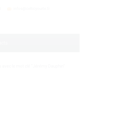
3
infos@celticyourte.fr
acts
es avec le mot clé "Jérémy Dauphin"
 entreprise originale?
nt qu’au travail