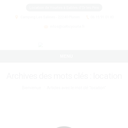
Location de Yourtes à Sables d'Or les Pins
Camping Les Salines - 22240 Plurien
06 15 91 01 83
infos@celticyourte.fr
MENU
Archives des mots clés :
location
Vous êtes ici :
Bienvenue
Articles avec le mot clé "location"
Histoire de la yourte