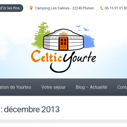
d'Or les Pins
Camping Les Salines - 22240 Plurien
06 15 91 01 8
tion de Yourtes
Votre séjour
Blog – Actualité
Cont
 :
décembre 2013
Vous êtes 