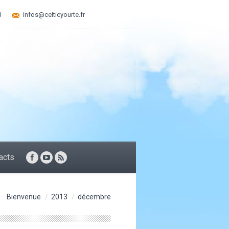
3
infos@celticyourte.fr
acts
ici :
Bienvenue
2013
décembre