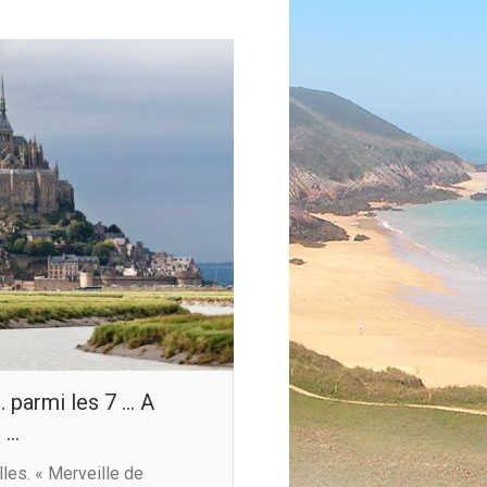
 parmi les 7 … A
 …
les. « Merveille de