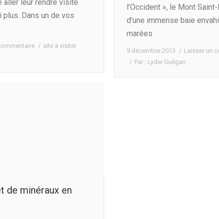
 aller leur rendre visite
l’Occident », le Mont Sain
ai plus. Dans un de vos
d’une immense baie envahi
marées
 commentaire
site à visiter
9 décembre 2013
Laisser un 
Par :
Lydie Guégan
et de minéraux en