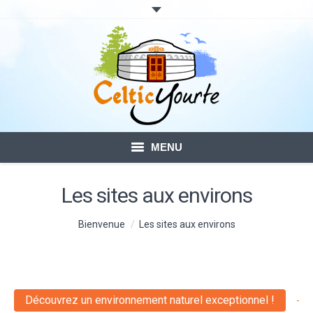
MENU
ACCUEIL
Les sites aux environs
LOCATION DE YOURTES
Vous êtes ici :
Bienvenue
Les sites aux environs
VOTRE SÉJOUR
BLOG – ACTUALITÉ
Découvrez un environnement naturel exceptionnel !
CONTACTS