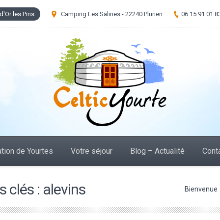
d'Or les Pins
Camping Les Salines - 22240 Plurien
06 15 91 01 8
tion de Yourtes
Votre séjour
Blog – Actualité
Cont
 clés :
alevins
Vous êtes ici :
Bienvenue