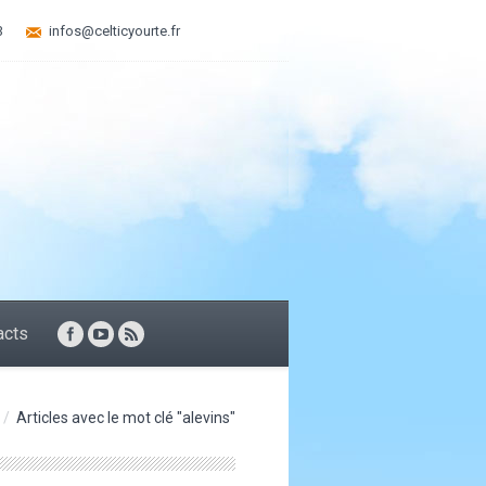
3
infos@celticyourte.fr
acts
Articles avec le mot clé "alevins"