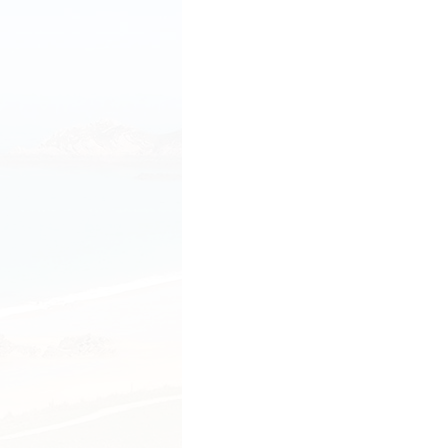
Venez prendre votr
Venez prendre votre pied ou
jambes, bref, un cocktail d
4 novembre 2013
Laisser un 