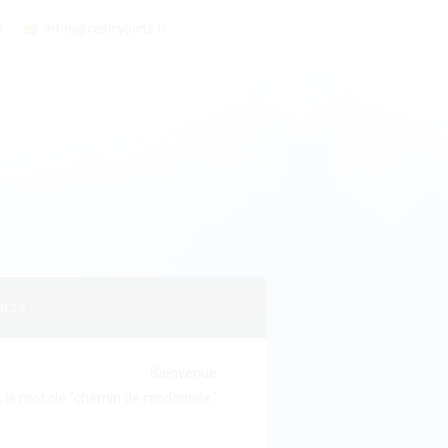
3
infos@celticyourte.fr
acts
Bienvenue
c le mot clé "chemin de randonnée"