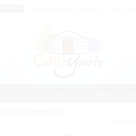
d'Or les Pins
Camping Les Salines - 22240 Plurien
06 15 91 01 8
tion de Yourtes
Votre séjour
Blog – Actualité
Cont
 clés :
chemin de
Vous êtes ici :
Articles ave