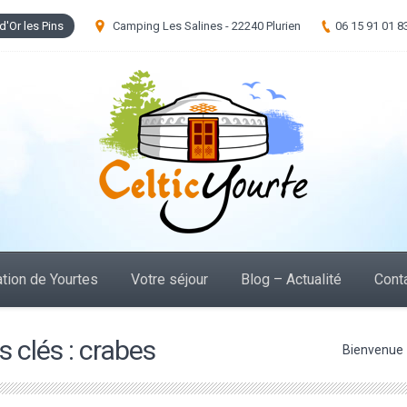
d'Or les Pins
Camping Les Salines - 22240 Plurien
06 15 91 01 8
tion de Yourtes
Votre séjour
Blog – Actualité
Cont
 clés :
crabes
Vous êtes ici :
Bienvenue