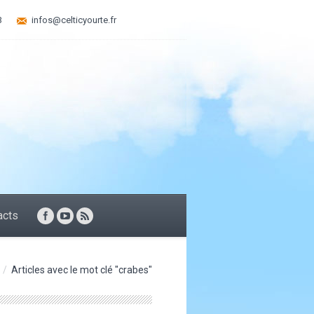
3
infos@celticyourte.fr
acts
Articles avec le mot clé "crabes"