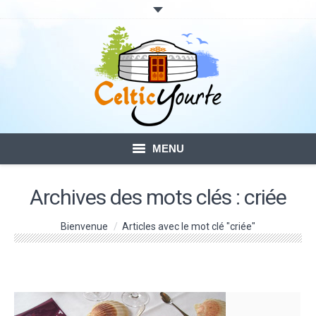
MENU
ACCUEIL
Archives des mots clés :
criée
LOCATION DE YOURTES
Vous êtes ici :
Bienvenue
Articles avec le mot clé "criée"
VOTRE SÉJOUR
BLOG – ACTUALITÉ
CONTACTS