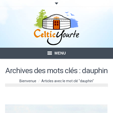
MENU
ACCUEIL
Archives des mots clés :
dauphin
LOCATION DE YOURTES
Vous êtes ici :
Bienvenue
Articles avec le mot clé "dauphin"
VOTRE SÉJOUR
BLOG – ACTUALITÉ
CONTACTS