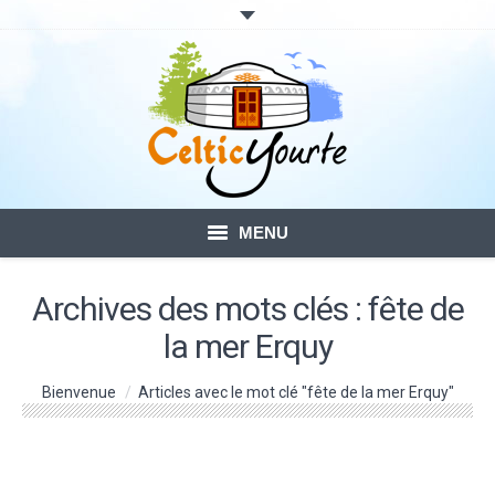
MENU
ACCUEIL
Archives des mots clés :
fête de
la mer Erquy
LOCATION DE YOURTES
Vous êtes ici :
Bienvenue
VOTRE SÉJOUR
Articles avec le mot clé "fête de la mer Erquy"
BLOG – ACTUALITÉ
CONTACTS