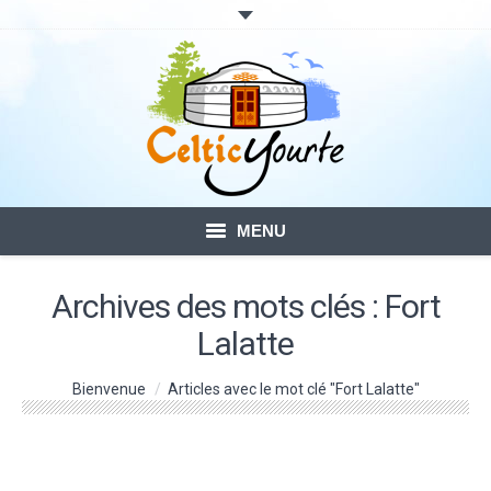
MENU
ACCUEIL
Archives des mots clés :
Fort
Lalatte
LOCATION DE YOURTES
Vous êtes ici :
Bienvenue
VOTRE SÉJOUR
Articles avec le mot clé "Fort Lalatte"
BLOG – ACTUALITÉ
CONTACTS