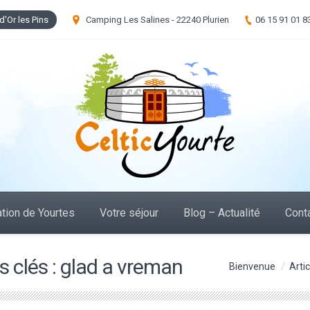
d'Or les Pins
Camping Les Salines - 22240 Plurien
06 15 91 01 8
tion de Yourtes
Votre séjour
Blog – Actualité
Cont
 clés :
glad a vreman
Vous êtes ici :
Bienvenue
Arti