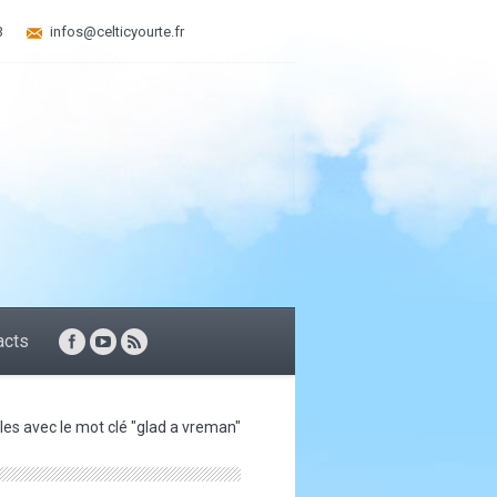
3
infos@celticyourte.fr
acts
cles avec le mot clé "glad a vreman"