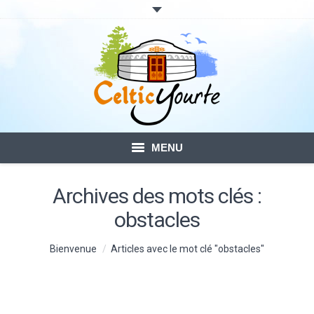
MENU
ACCUEIL
Archives des mots clés :
obstacles
LOCATION DE YOURTES
Vous êtes ici :
Bienvenue
VOTRE SÉJOUR
Articles avec le mot clé "obstacles"
BLOG – ACTUALITÉ
CONTACTS