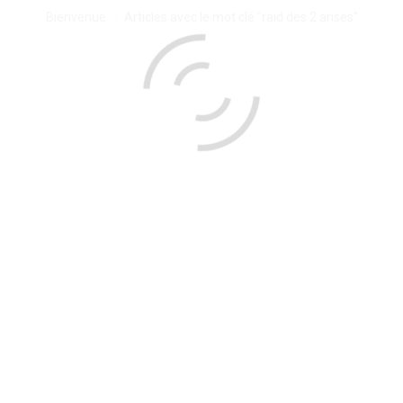
Vous êtes ici :
Bienvenue
Articles avec le mot clé "raid des 2 anses"
Le raid des 2 anses
Promos sur les yourtes à l’occasion du raid des 2
anses aux sables d’or …