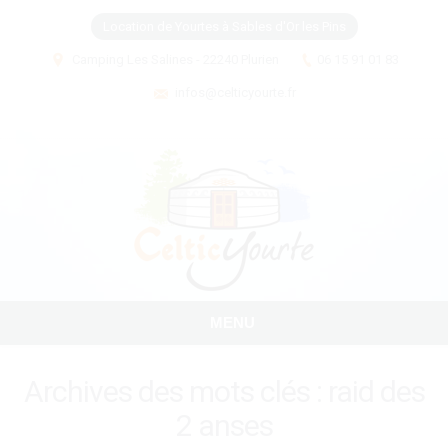
Location de Yourtes à Sables d'Or les Pins
Camping Les Salines - 22240 Plurien
06 15 91 01 83
infos@celticyourte.fr
MENU
Archives des mots clés :
raid des
2 anses