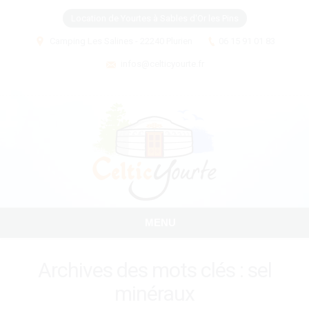
Location de Yourtes à Sables d'Or les Pins
Camping Les Salines - 22240 Plurien
06 15 91 01 83
infos@celticyourte.fr
MENU
Archives des mots clés :
sel
minéraux