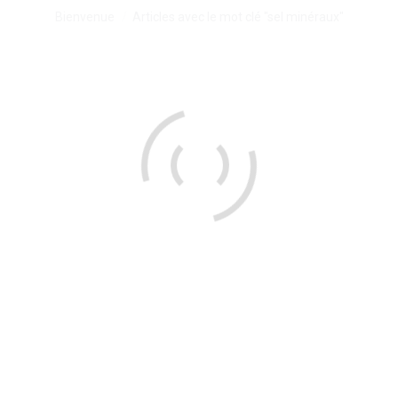
Vous êtes ici :
Bienvenue
Articles avec le mot clé "sel minéraux"
Un plein d’énergie et de minéraux en
début d’hiver!
Mangez des huîtres: savez-vous que les huîtres
sont très riches en protéines et pauvres en
calories, graisses et cholestérol? C’est un aliment