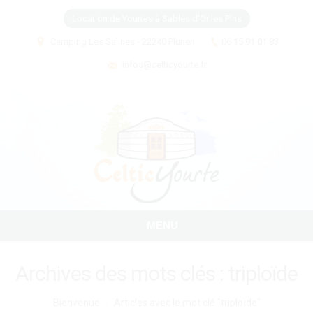
Location de Yourtes à Sables d'Or les Pins
Camping Les Salines - 22240 Plurien
06 15 91 01 83
infos@celticyourte.fr
MENU
Archives des mots clés :
triploïde
Vous êtes ici :
Bienvenue
Articles avec le mot clé "triploïde"