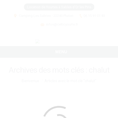
Location de Yourtes à Sables d'Or les Pins
Camping Les Salines - 22240 Plurien
06 15 91 01 83
infos@celticyourte.fr
MENU
Archives des mots clés :
chalut
Vous êtes ici :
Bienvenue
Articles avec le mot clé "chalut"
Comment un séjour à la mer vous