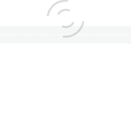
aire
Festivités
Par :
Lydie Guégan
 Yourtes à Sables d'Or les Pins - Tous droits réservés |
Connexion
|
Mentions 