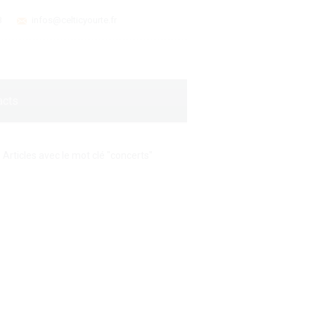
3
infos@celticyourte.fr
acts
Articles avec le mot clé "concerts"
on de la binée paysanne,