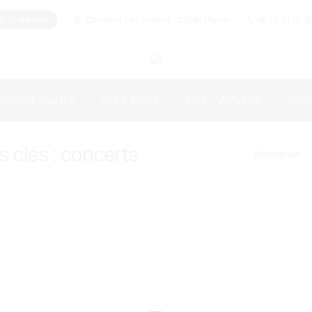
d'Or les Pins
Camping Les Salines - 22240 Plurien
06 15 91 01 8
tion de Yourtes
Votre séjour
Blog – Actualité
Cont
 clés :
concerts
Vous êtes ici :
Bienvenue
irs!
tés à découvrir dans notre contrée : concerts de jazz, dégustati
volants, exposition de peinture …