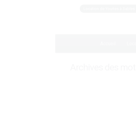
Location de Yourtes à Sables 
Accueil
Loca
Archives des mots
Week end dans les a
Ce week end , moults activi
compétition de char à cerf 