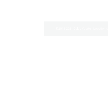
5 juin 2013
Laisser un comment
©2013-2021 Celtic Yourte - Location de