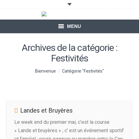
MENU
ACCUEIL
Archives de la catégorie :
Festivités
LOCATION DE YOURTES
Vous êtes ici :
VOTRE SÉJOUR
Bienvenue
Catégorie "Festivités"
BLOG – ACTUALITÉ
CONTACTS
Landes et Bruyères
Le week end du premier mai, c’est la course
« Lande et bruyères » ; c’ est un événement sportif
et familial : courir, pagayer ou marcher entre le Cap