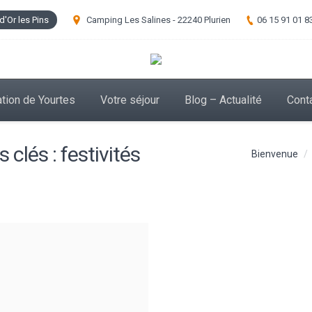
d'Or les Pins
Camping Les Salines - 22240 Plurien
06 15 91 01 8
tion de Yourtes
Votre séjour
Blog – Actualité
Cont
 clés :
festivités
Vous êtes ici :
Bienvenue