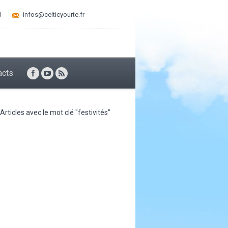
3
infos@celticyourte.fr
acts
Articles avec le mot clé "festivités"