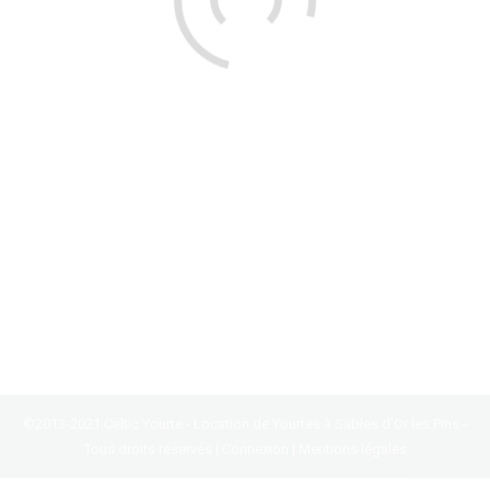
Le secret de ma grand mère pour …
… Cuisiner les meilleures moules. Une petite
recette dégotée chez ma grand mère. Bon, surtout
ne le lui dites pas! Moi, je ne résiste pas à vous en
faire part, mais juste à vous… Ne le répétez pas!
Mais avant : savez vous que les valeurs
nutritionnelles des fruits de mer sont excellentes?
Riches en protéines,…
23 septembre 2013
Laisser un commentaire
News
Par :
Lydie Guégan
©2013-2021 Celtic Yourte - Location de Yourtes à Sables d'Or les Pins -
Tous droits réservés |
Connexion
|
Mentions légales