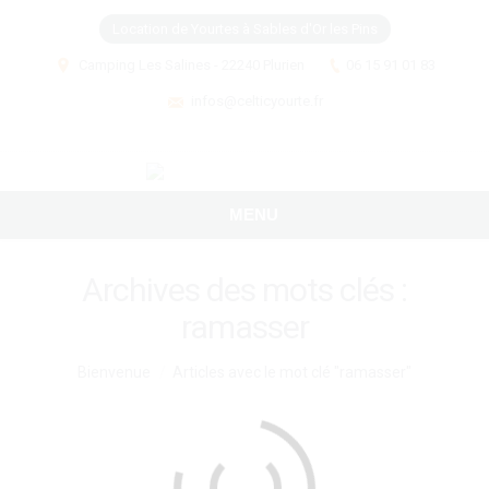
Location de Yourtes à Sables d'Or les Pins
Camping Les Salines - 22240 Plurien
06 15 91 01 83
infos@celticyourte.fr
MENU
Archives des mots clés :
ramasser
Vous êtes ici :
Bienvenue
Articles avec le mot clé "ramasser"