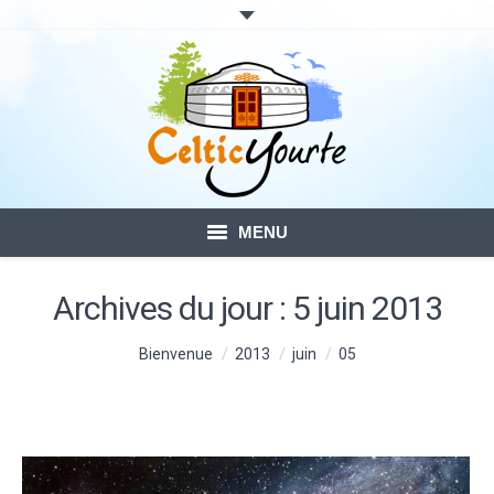
MENU
ACCUEIL
Archives du jour :
5 juin 2013
LOCATION DE YOURTES
Vous êtes ici :
Bienvenue
2013
juin
05
VOTRE SÉJOUR
BLOG – ACTUALITÉ
CONTACTS