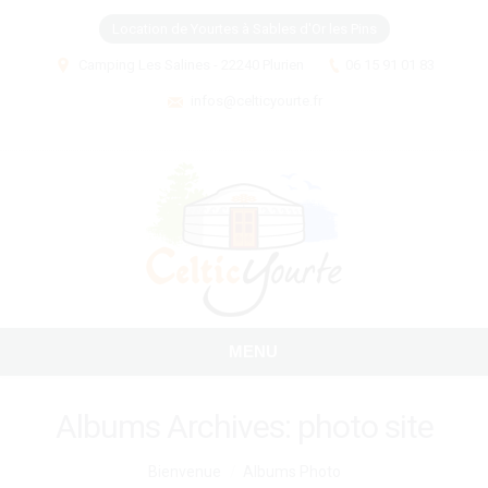
Location de Yourtes à Sables d'Or les Pins
Camping Les Salines - 22240 Plurien
06 15 91 01 83
infos@celticyourte.fr
MENU
Albums Archives:
photo site
Vous êtes ici :
Bienvenue
Albums Photo