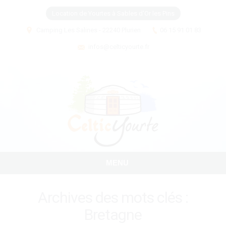
Location de Yourtes à Sables d'Or les Pins
Camping Les Salines - 22240 Plurien
06 15 91 01 83
infos@celticyourte.fr
MENU
Archives des mots clés :
Bretagne