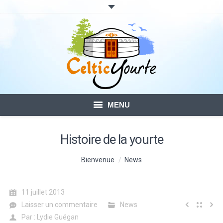
MENU
ACCUEIL
Histoire de la yourte
LOCATION DE YOURTES
Vous êtes ici :
Bienvenue
News
VOTRE SÉJOUR
11 juillet 2013
BLOG – ACTUALITÉ
Laisser un commentaire
News
Par :
Lydie Guégan
CONTACTS