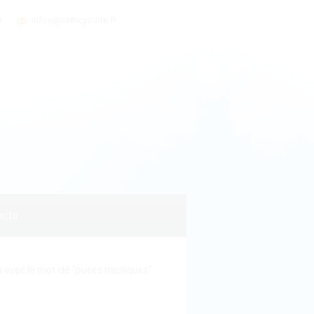
3
infos@celticyourte.fr
acts
s avec le mot clé "puces nautiques"