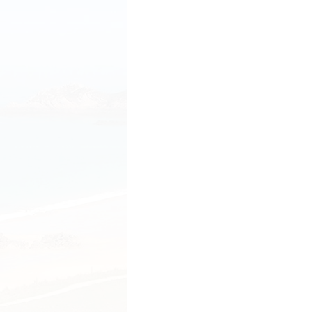
Week end dans les 
Ce week end , moults activi