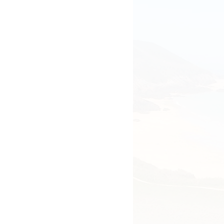
on de la binée paysanne,