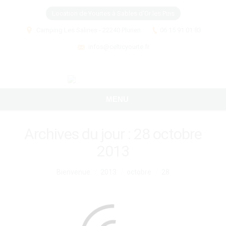
Location de Yourtes à Sables d'Or les Pins
Camping Les Salines - 22240 Plurien
06 15 91 01 83
infos@celticyourte.fr
MENU
Archives du jour :
28 octobre
2013
Vous êtes ici :
Bienvenue
2013
octobre
28