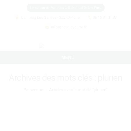
Location de Yourtes à Sables d'Or les Pins
Camping Les Salines - 22240 Plurien
06 15 91 01 83
infos@celticyourte.fr
MENU
Archives des mots clés :
plurien
Vous êtes ici :
Bienvenue
Articles avec le mot clé "plurien"
Comment prendre une vague