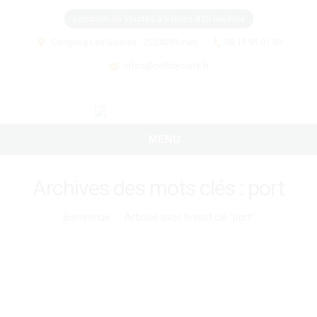
Location de Yourtes à Sables d'Or les Pins
Camping Les Salines - 22240 Plurien
06 15 91 01 83
infos@celticyourte.fr
MENU
Archives des mots clés :
port
Vous êtes ici :
Bienvenue
Articles avec le mot clé "port"
Comment un séjour à la mer vous