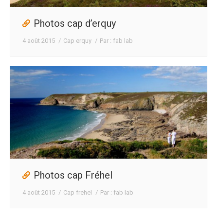
Photos cap d’erquy
4 août 2015
Cap erquy
Par :
fab lab
Photos cap Fréhel
4 août 2015
Cap frehel
Par :
fab lab