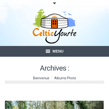
MENU
ACCUEIL
Archives :
LOCATION DE YOURTES
Vous êtes ici :
Bienvenue
Albums Photo
VOTRE SÉJOUR
BLOG – ACTUALITÉ
CONTACTS