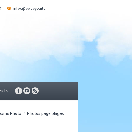
3
infos@celticyourte.fr
acts
bums Photo
Photos page plages