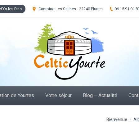
d'Or les Pins
Camping Les Salines - 22240 Plurien
06 15 91 01 8
tion de Yourtes
Votre séjour
Blog – Actualité
Cont
Vous êtes ici :
Bienvenue
Al