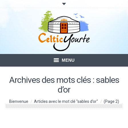
MENU
ACCUEIL
Archives des mots clés :
sables
d’or
LOCATION DE YOURTES
Vous êtes ici :
Bienvenue
VOTRE SÉJOUR
Articles avec le mot clé "sables d’or"
(Page 2)
BLOG – ACTUALITÉ
CONTACTS