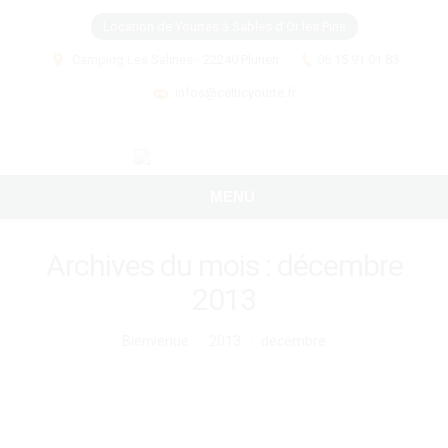
Location de Yourtes à Sables d'Or les Pins
Camping Les Salines - 22240 Plurien
06 15 91 01 83
infos@celticyourte.fr
MENU
Archives du mois :
décembre
2013
Vous êtes ici :
Bienvenue
2013
décembre